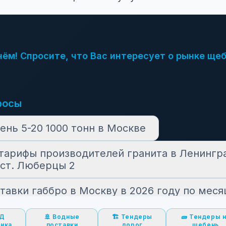
ём! Спросите, что Вас интересует о рынке щеб
росы
ень 5-20 1000 тонн в Москве
тарифы производителей гранита в Ленингр
 ст. Люберцы 2
тавки габбро в Москву в 2026 году по мес
ндеров на нерудные материалы было объяв
ЖД
🚢 Водные
🏗️ Тендеры
🧱 Тендеры 
тика
поставки
дорог
щебень