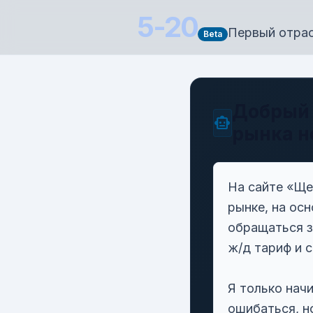
5-20
Первый отрас
Beta
Добрый 
smart_toy
рынка н
На сайте «Ще
рынке, на ос
обращаться з
ж/д тариф и 
Я только нач
ошибаться, н