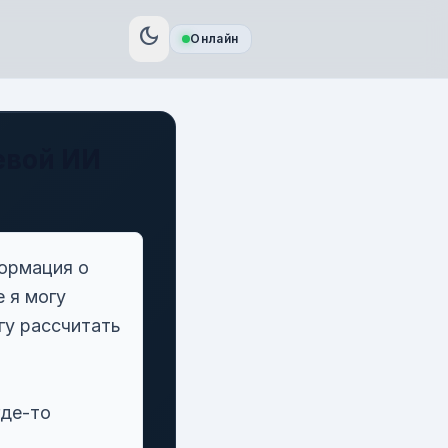
dark_mode
Онлайн
евой ИИ
ормация о
 я могу
гу рассчитать
где-то