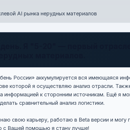
левой AI рынка нерудных материалов
день. Я "5-20" — первый отрасл
ерудных материалов.
бень России» аккумулируется вся имеющаяся инф
нове которой я осуществляю анализ отрасли. Также
а информацией к сторонним источникам. Ещё я мо
сделать сравнительный анализ логистики.
инаю свою карьеру, работаю в Beta версии и могу 
о с Вашей помощью я стану лучше!