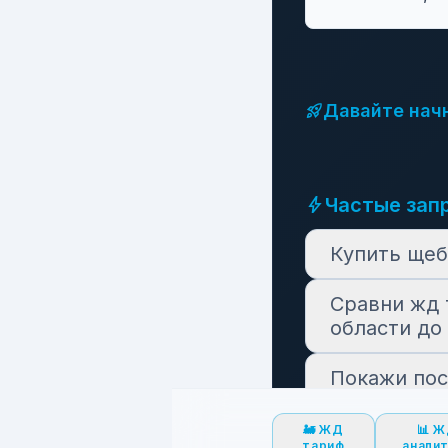
rocket_launch
Давайте начн
bolt
Частые зап
Купить щеб
Сравни жд 
области до
Покажи пос
Сколько те
🚂 ЖД
📊 
тариф
анали